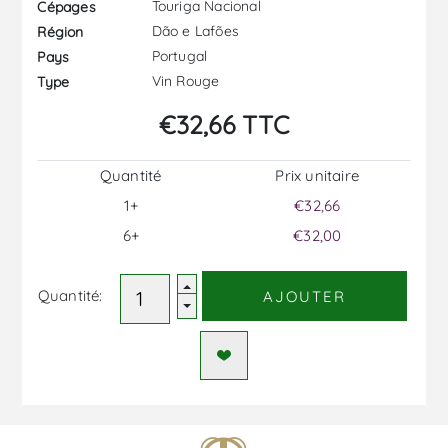
Touriga Nacional
Cépages
Dão e Lafões
Région
Portugal
Pays
Vin Rouge
Type
€32,66 TTC
Quantité
Prix ​​unitaire
1+
€32,66
6+
€32,00
Quantité:
AJOUTER