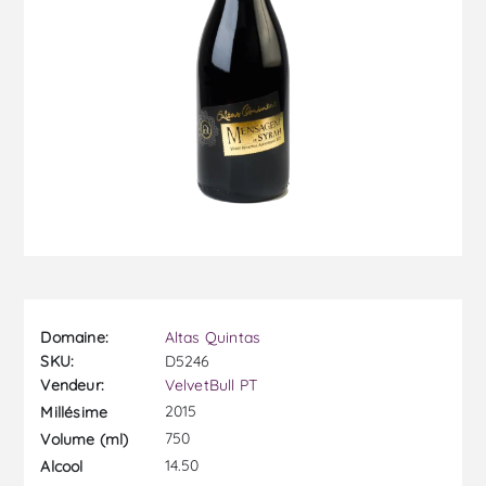
Domaine:
Altas Quintas
SKU:
D5246
Vendeur:
VelvetBull PT
2015
Millésime
750
Volume (ml)
14.50
Alcool