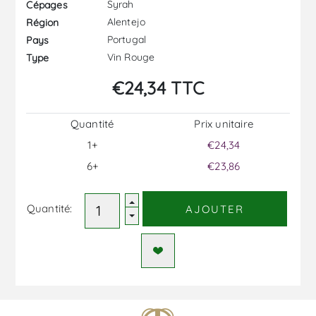
Syrah
Cépages
Alentejo
Région
Portugal
Pays
Vin Rouge
Type
€24,34 TTC
Quantité
Prix ​​unitaire
1+
€24,34
6+
€23,86
Quantité:
AJOUTER