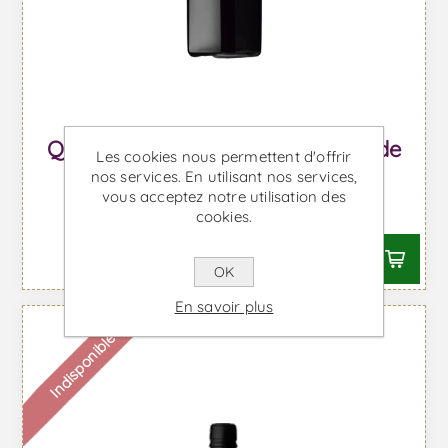
Quinta Nova Vintage 2017 - Vin de
Les cookies nous permettent d'offrir
Porto
nos services. En utilisant nos services,
vous acceptez notre utilisation des
À partir de €84,53 TTC
cookies.
OK
En savoir plus
Indisponible