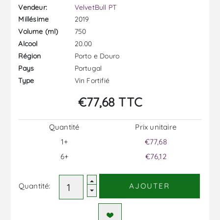
Vendeur:
VelvetBull PT
2019
Millésime
750
Volume (ml)
20.00
Alcool
Porto e Douro
Région
Portugal
Pays
Vin Fortifié
Type
€77,68 TTC
Quantité
Prix ​​unitaire
1+
€77,68
6+
€76,12
Quantité:
AJOUTER