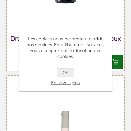
Drappier Brut Nature - Vin Mousseux
Les cookies nous permettent d'offrir
nos services. En utilisant nos services,
À partir de €50,23 TTC
vous acceptez notre utilisation des
cookies.
OK
En savoir plus