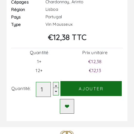
Chardonnay, Arinto
Cépages
Lisboa
Région
Portugal
Pays
Vin Mousseux
Type
€12,38 TTC
Quantité
Prix ​​unitaire
1+
€12,38
12+
€12,13
Quantité:
AJOUTER