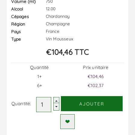
750
Volume (ml)
12.00
Alcool
Chardonnay
Cépages
Champagne
Région
France
Pays
Vin Mousseux
Type
€104,46 TTC
Quantité
Prix ​​unitaire
1+
€104,46
6+
€102,37
Quantité:
AJOUTER