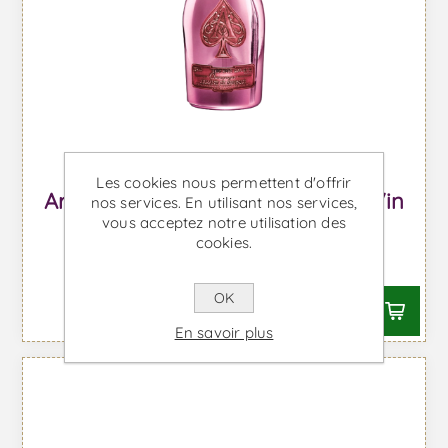
Les cookies nous permettent d'offrir
Armand de Brignac Brut Rosé - Vin
nos services. En utilisant nos services,
vous acceptez notre utilisation des
Mousseux
cookies.
À partir de €547,23 TTC
OK
En savoir plus