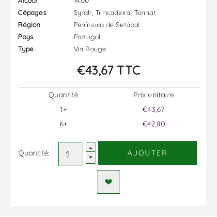
14.00
Alcool
Syrah, Trincadeira, Tannat
Cépages
Península de Setúbal
Région
Portugal
Pays
Vin Rouge
Type
€43,67 TTC
Quantité
Prix ​​unitaire
1+
€43,67
6+
€42,80
Quantité:
AJOUTER