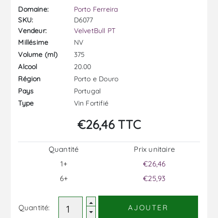
Domaine:
Porto Ferreira
SKU:
D6077
Vendeur:
VelvetBull PT
NV
Millésime
375
Volume (ml)
20.00
Alcool
Porto e Douro
Région
Portugal
Pays
Vin Fortifié
Type
€26,46 TTC
Quantité
Prix ​​unitaire
1+
€26,46
6+
€25,93
Quantité:
AJOUTER