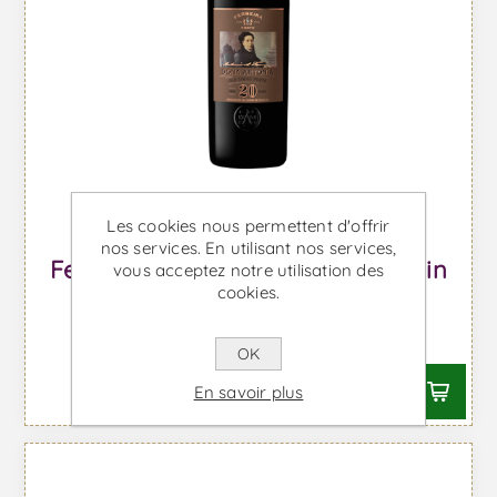
Les cookies nous permettent d'offrir
nos services. En utilisant nos services,
Ferreira Dona Antonia 20 Ans - Vin
vous acceptez notre utilisation des
cookies.
de Porto
À partir de €49,86 TTC
OK
En savoir plus