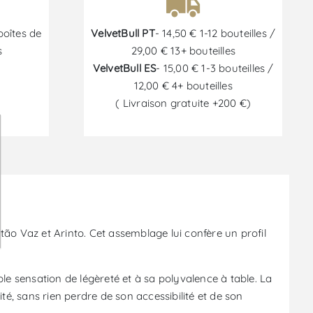
boîtes de
VelvetBull PT
- 14,50 € 1-12 bouteilles /
s
29,00 € 13+ bouteilles
VelvetBull ES
- 15,00 € 1-3 bouteilles /
12,00 € 4+ bouteilles
( Livraison gratuite +200 €)
6
ão Vaz et Arinto. Cet assemblage lui confère un profil
ble sensation de légèreté et à sa polyvalence à table. La
é, sans rien perdre de son accessibilité et de son