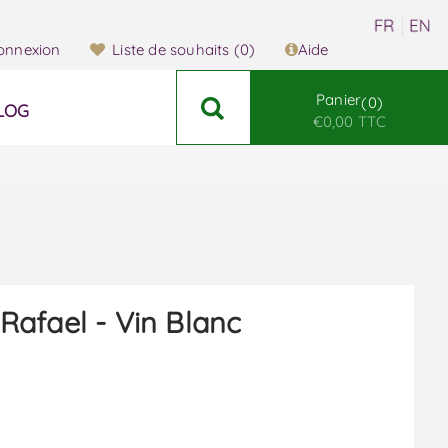
onnexion
Liste de souhaits
(0)
Aide
Panier
0
LOG
€0,00 TTC
afael - Vin Blanc