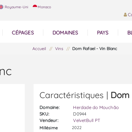
Royaume-Uni
Monaco
C
CÉPAGES
DOMAINES
PAYS
B
Accueil
/
Vins
/
Dom Rafael - Vin Blanc
anc
Caractéristiques |
Dom R
Domaine:
Herdade do Mouchão
SKU:
D0944
Vendeur:
VelvetBull PT
2022
Millésime