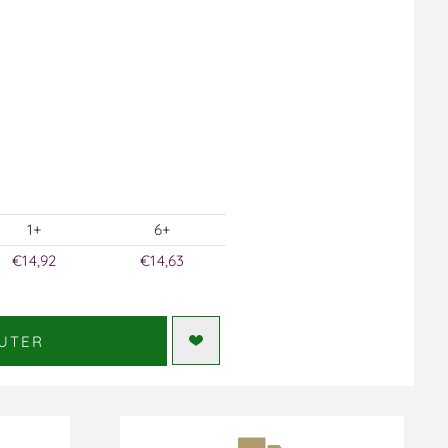
1+
6+
€14,92
€14,63
UTER