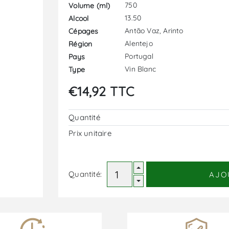
750
Volume (ml)
13.50
Alcool
Antão Vaz, Arinto
Cépages
Alentejo
Région
Portugal
Pays
Vin Blanc
Type
€14,92 TTC
Quantité
Prix ​​unitaire
Quantité:
AJO