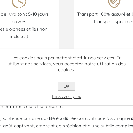
 de livraison : 5-10 jours
Transport 100% assuré et 
ouvrés
transport spéciale
es éloignées et îles non
incluses)
Les cookies nous permettent d'offrir nos services. En
Les promotions sont disponibles du 30/06/2026 au 30/09/202
utilisant nos services, vous acceptez notre utilisation des
cookies.
in Blanc
OK
En savoir plus
hão, est un vin de l'Alentejo élaboré à partir des cépages Ant
ssion harmonieuse et séduisante.
te, soutenue par une acidité équilibrée qui contribue à son agréa
goût captivant, empreint de précision et d'une subtile complexit