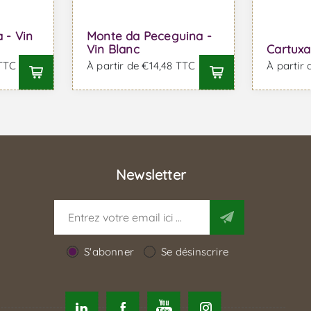
 - Vin
Monte da Peceguina -
Vin Blanc
Cartuxa
 TTC
À partir de €14,48 TTC
À partir
Newsletter
S'abonner
Se désinscrire