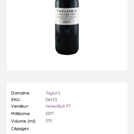
Domaine:
Taylor's
SKU:
D6123
Vendeur:
VelvetBull PT
2017
Millésime
375
Volume (ml)
Cépages