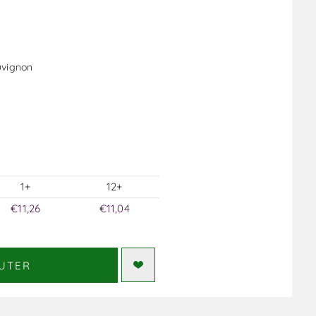
uvignon
1+
12+
€11,26
€11,04
UTER