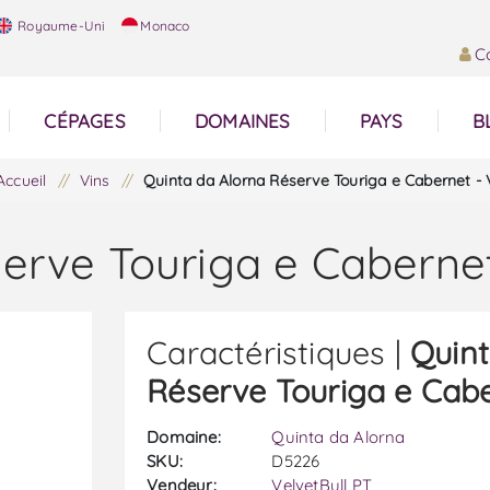
Royaume-Uni
Monaco
C
CÉPAGES
DOMAINES
PAYS
B
Accueil
/
Vins
/
Quinta da Alorna Réserve Touriga e Cabernet -
erve Touriga e Caberne
Caractéristiques |
Quint
Réserve Touriga e Cabe
Domaine:
Quinta da Alorna
SKU:
D5226
Vendeur:
VelvetBull PT