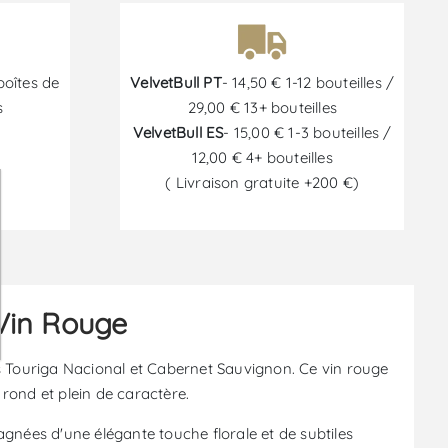
boîtes de
VelvetBull PT
- 14,50 € 1-12 bouteilles /
s
29,00 € 13+ bouteilles
VelvetBull ES
- 15,00 € 1-3 bouteilles /
12,00 € 4+ bouteilles
( Livraison gratuite +200 €)
6
 Vin Rouge
s Touriga Nacional et Cabernet Sauvignon. Ce vin rouge
 rond et plein de caractère.
agnées d'une élégante touche florale et de subtiles