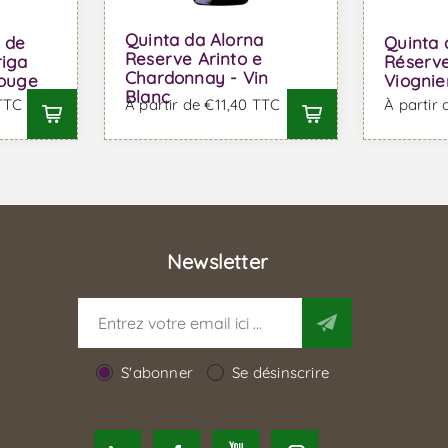
Quinta da Alorna
 de
Quinta 
Reserve Arinto e
riga
Réserve
Chardonnay - Vin
Rouge
Viognie
Blanc
 TTC
À partir de €11,40 TTC
À partir
Newsletter
S'abonner
Se désinscrire