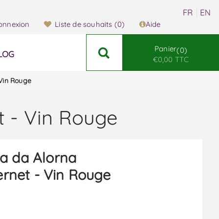
onnexion
Liste de souhaits
(0)
Aide
Panier
0
LOG
€0,00 TTC
 Vin Rouge
t - Vin Rouge
a da Alorna
rnet - Vin Rouge