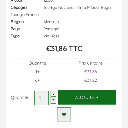
12.50
Alcool
Touriga Nacional, Tinta Miúda, Baga,
Cépages
Touriga Franca
Alentejo
Région
Portugal
Pays
Vin Rosé
Type
€31,86 TTC
Quantité
Prix ​​unitaire
1+
€31,86
6+
€31,22
Quantité:
AJOUTER