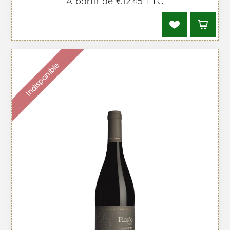
À partir de €12,45 TTC
Indisponible