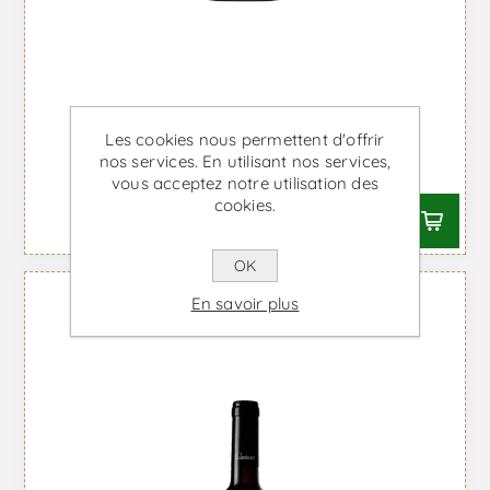
Pezas de Portela - Vin Blanc
Les cookies nous permettent d'offrir
nos services. En utilisant nos services,
À partir de €50,24 TTC
vous acceptez notre utilisation des
cookies.
OK
En savoir plus