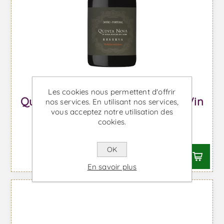
Les cookies nous permettent d'offrir
Quinta Nova Touriga Nacional - Vin
nos services. En utilisant nos services,
vous acceptez notre utilisation des
Rouge
cookies.
À partir de €19,49 TTC
OK
En savoir plus