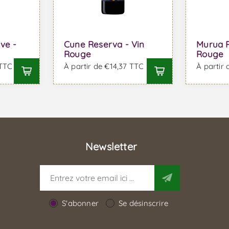
ve -
Cune Reserva - Vin
Murua R
Rouge
Rouge
 TTC
À partir de €14,37 TTC
À partir
Newsletter
S'abonner
Se désinscrire