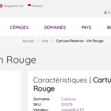
Royaume-Uni
Monaco
C
CÉPAGES
DOMAINES
PAYS
B
Accueil
/
Vins
/
Cartuxa Réserve - Vin Rouge
in Rouge
Caractéristiques |
Cartu
Rouge
Domaine:
Cartuxa
SKU:
D5279
Vendeur:
VelvetBull PT