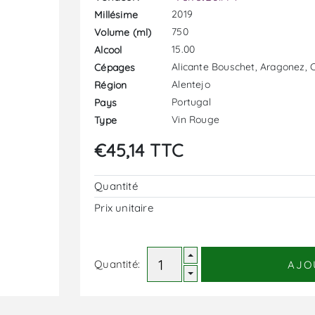
2019
Millésime
750
Volume (ml)
15.00
Alcool
Alicante Bouschet, Aragonez,
Cépages
Alentejo
Région
Portugal
Pays
Vin Rouge
Type
€45,14 TTC
Quantité
Prix ​​unitaire
Quantité:
AJO