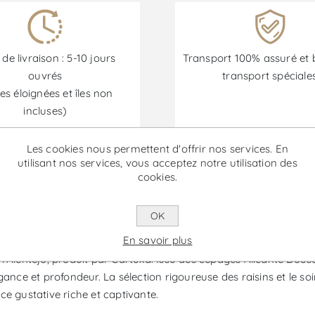
 de livraison : 5-10 jours
Transport 100% assuré et 
ouvrés
transport spéciale
es éloignées et îles non
incluses)
Les cookies nous permettent d'offrir nos services. En
utilisant nos services, vous acceptez notre utilisation des
Les promotions sont disponibles du 30/06/2026 au 30/09/202
cookies.
OK
e - Vin Rouge
En savoir plus
l'Alentejo, produit par Cartuxa. Issu des cépages Alicante Bous
élégance et profondeur. La sélection rigoureuse des raisins et le 
e gustative riche et captivante.