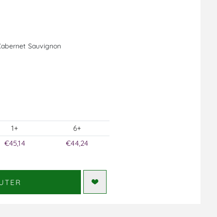
 Cabernet Sauvignon
1+
6+
€45,14
€44,24
UTER