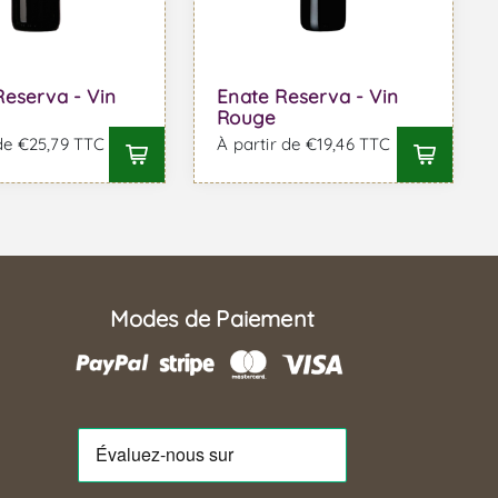
eserva - Vin
Enate Reserva - Vin
Rouge
 de €25,79 TTC
À partir de €19,46 TTC
Modes de Paiement