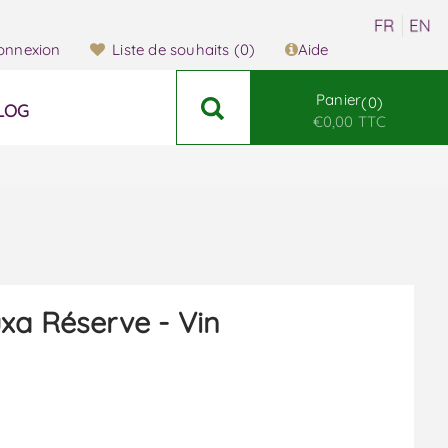
onnexion
Liste de souhaits
(0)
Aide
Panier
0
LOG
€0,00 TTC
xa Réserve - Vin