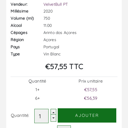
Vendeur:
VelvetBull PT
2020
Millésime
750
Volume (ml)
11.00
Alcool
Arinto dos Açores
Cépages
Açores
Région
Portugal
Pays
Vin Blanc
Type
€57,55 TTC
Quantité
Prix ​​unitaire
1+
€57,55
6+
€56,39
Quantité:
AJOUTER