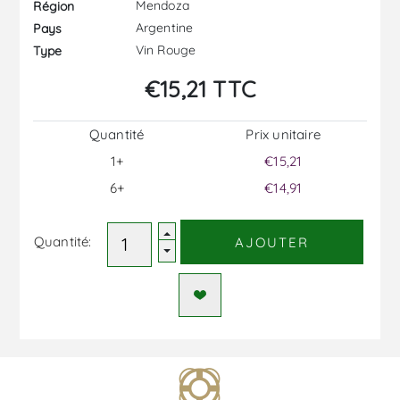
Mendoza
Région
Argentine
Pays
Vin Rouge
Type
€15,21 TTC
Quantité
Prix ​​unitaire
1+
€15,21
6+
€14,91
Quantité:
AJOUTER