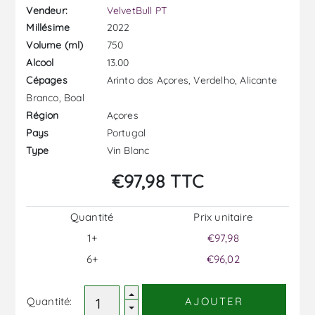
Vendeur:
VelvetBull PT
2022
Millésime
750
Volume (ml)
13.00
Alcool
Arinto dos Açores, Verdelho, Alicante
Cépages
Branco, Boal
Açores
Région
Portugal
Pays
Vin Blanc
Type
€97,98 TTC
Quantité
Prix ​​unitaire
1+
€97,98
6+
€96,02
Quantité:
AJOUTER