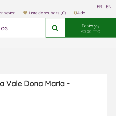
onnexion
Liste de souhaits
(0)
Aide
Panier
0
LOG
€0,00 TTC
a Vale Dona Maria -