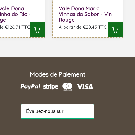
Vale Dona
Vale Dona Maria
inha do Rio -
Vinhas do Sabor - Vin
uge
Rouge
 de €126,71 TTC
À partir de €20,45 TTC
Modes de Paiement