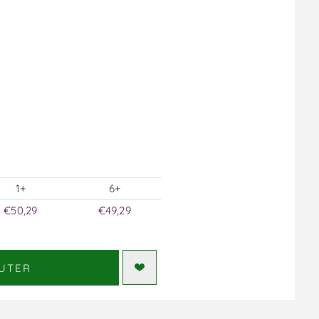
1+
6+
€50,29
€49,29
UTER