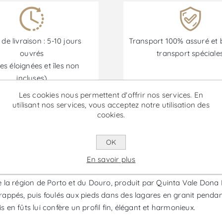
 de livraison : 5-10 jours
Transport 100% assuré et 
ouvrés
transport spéciale
es éloignées et îles non
incluses)
Les cookies nous permettent d'offrir nos services. En
utilisant nos services, vous acceptez notre utilisation des
cookies.
Les promotions sont disponibles du 30/06/2026 au 30/09/202
OK
na Maria - Vin Rouge
En savoir plus
a région de Porto et du Douro, produit par Quinta Vale Dona Mar
ppés, puis foulés aux pieds dans des lagares en granit pendant 
s en fûts lui confère un profil fin, élégant et harmonieux.