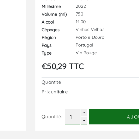
2022
Millésime
750
Volume (ml)
14.00
Alcool
Vinhas Velhas
Cépages
Porto e Douro
Région
Portugal
Pays
Vin Rouge
Type
€50,29 TTC
Quantité
Prix ​​unitaire
Quantité:
AJO