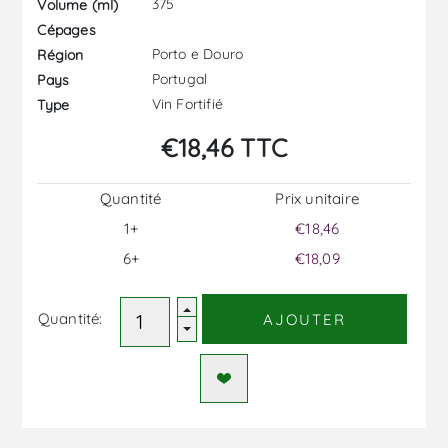
375
Volume (ml)
Cépages
Porto e Douro
Région
Portugal
Pays
Vin Fortifié
Type
€18,46 TTC
Quantité
Prix ​​unitaire
1+
€18,46
6+
€18,09
Quantité:
AJOUTER